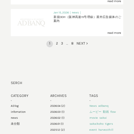
read more
Jan 15, 2026
｜news｜
新規OOH（阪神高速15号堺線）屋外広告媒体のご
案内
read more
1
2
3
…
8
NEXT >
SERCH
CATEGORY
ARCHIVES
TAGS
-
-
-
ADlog
2026.04
(2)
News
adbanq
infomation
2026.03
(1)
ムービー
動画
flow
news
2026.02
(1)
movie
sakai
未分類
2026.01
(1)
sakaikoho
tigers
2025.12
(2)
event
harvesthill