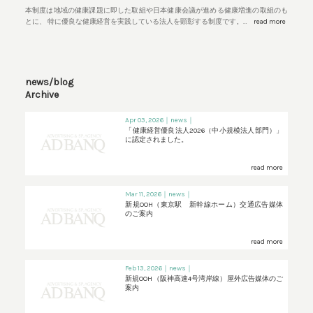
本制度は地域の健康課題に即した取組や日本健康会議が進める健康増進の取組のも
とに、 特に優良な健康経営を実践している法人を顕彰する制度です。…
read more
news/blog
Archive
Apr 03, 2026
｜news｜
「健康経営優良法人2026（中小規模法人部門）」
に認定されました。
read more
Mar 11, 2026
｜news｜
新規OOH（東京駅 新幹線ホーム）交通広告媒体
のご案内
read more
Feb 13, 2026
｜news｜
新規OOH（阪神高速4号湾岸線）屋外広告媒体のご
案内