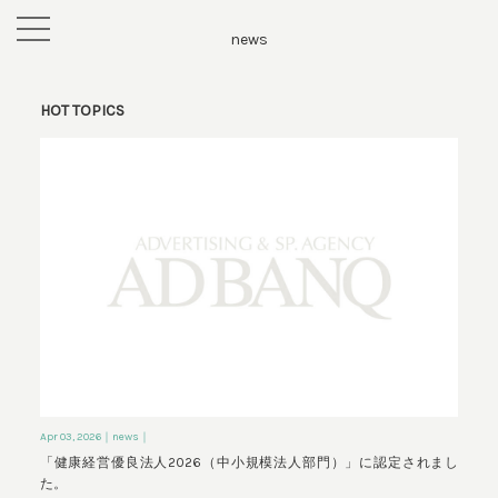
toggle
news
navigation
HOT TOPICS
Apr 03, 2026
｜news｜
「健康経営優良法人2026（中小規模法人部門）」に認定されまし
た。