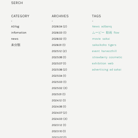
SERCH
CATEGORY
ARCHIVES
TAGS
-
-
-
ADlog
2026.04
(2)
News
adbanq
infomation
2026.03
(1)
ムービー
動画
flow
news
2026.02
(1)
movie
sakai
未分類
2026.01
(1)
sakaikoho
tigers
2025.12
(2)
event
harvesthill
2025.08
(1)
strawberry
cosmetic
2025.07
(1)
exhibition
web
2025.06
(2)
advertising
ad sakai
2025.04
(1)
2025.03
(1)
2025.02
(3)
2025.01
(1)
2024.12
(1)
2024.08
(1)
2024.07
(2)
2024.03
(3)
2023.12
(1)
2023.10
(1)
2023.07
(1)