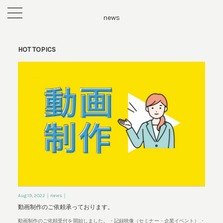
toggle
news
navigation
HOT TOPICS
Aug 19, 2022
｜news｜
動画制作のご依頼承っております。
動画制作のご依頼受付を開始しました。 ・記録映像（セミナー・企業イベント） ・