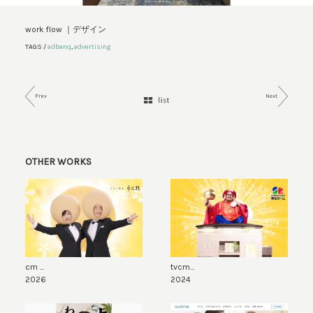
work flow ｜
デザイン
TAGS /
adbanq
,
advertising
OTHER WORKS
cm …
tvcm…
2026
2024