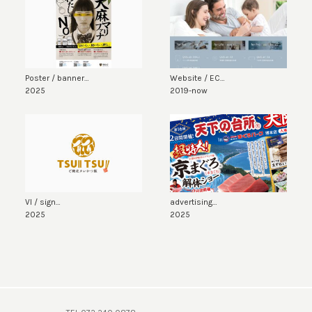
Poster / banner…
Website / EC…
2025
2019-now
VI / sign…
advertising…
2025
2025