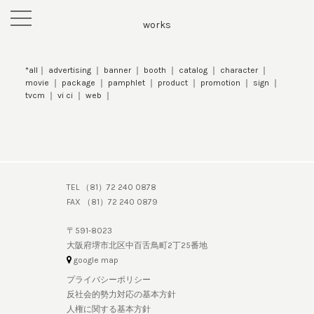
toggle
works
navigation
*all
advertising
banner
booth
catalog
character
movie
package
pamphlet
product
promotion
sign
tvcm
vi ci
web
TEL （81）72 240 0878
FAX （81）72 240 0879
〒591-8023
大阪府堺市北区中百舌鳥町2丁25番地
google map
プライバシーポリシー
反社会的勢力対応の基本方針
人権に関する基本方針